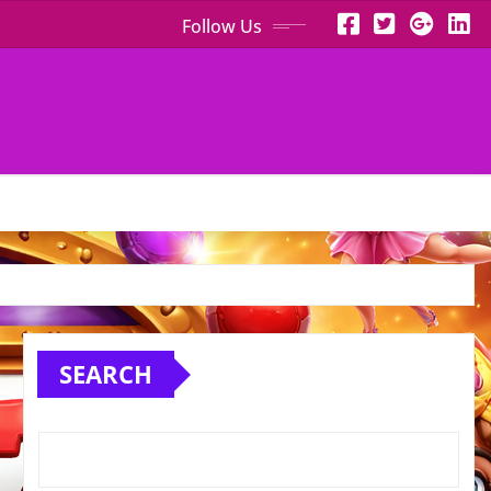
Follow Us
SEARCH