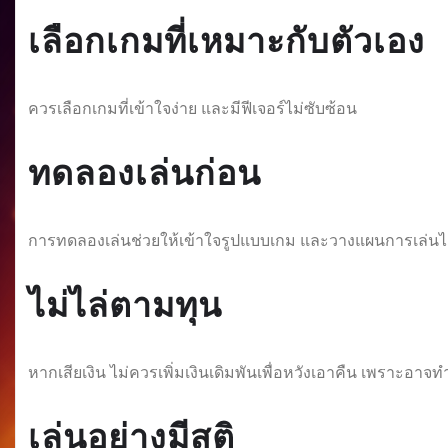
เลือกเกมที่เหมาะกับตัวเอง
ควรเลือกเกมที่เข้าใจง่าย และมีฟีเจอร์ไม่ซับซ้อน
ทดลองเล่นก่อน
การทดลองเล่นช่วยให้เข้าใจรูปแบบเกม และวางแผนการเล่นได้
ไม่ไล่ตามทุน
หากเสียเงิน ไม่ควรเพิ่มเงินเดิมพันเพื่อหวังเอาคืน เพราะอาจท
เล่นอย่างมีสติ