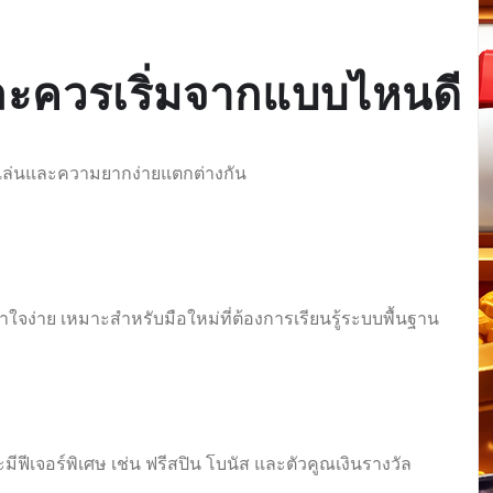
และควรเริ่มจากแบบไหนดี
เล่นและความยากง่ายแตกต่างกัน
าใจง่าย เหมาะสำหรับมือใหม่ที่ต้องการเรียนรู้ระบบพื้นฐาน
ีฟีเจอร์พิเศษ เช่น ฟรีสปิน โบนัส และตัวคูณเงินรางวัล