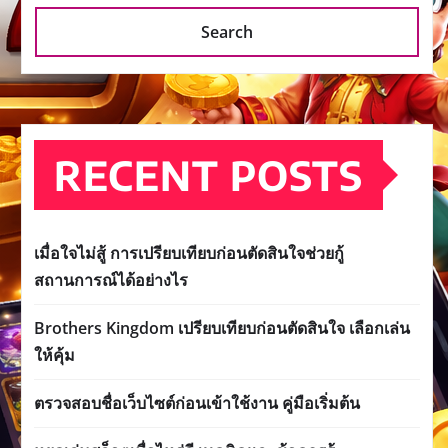
Search
RECENT POSTS
เมื่อใจไม่สู้ การเปรียบเทียบก่อนตัดสินใจช่วยกู้
สถานการณ์ได้อย่างไร
Brothers Kingdom เปรียบเทียบก่อนตัดสินใจ เลือกเล่น
ให้คุ้ม
ตรวจสอบชื่อเว็บไซต์ก่อนเข้าใช้งาน คู่มือเริ่มต้น