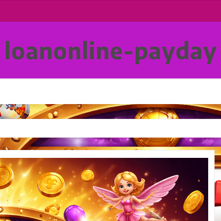
loanonline-payday