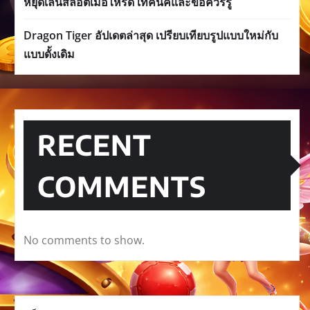
หยุดเล่นสล็อตเมื่อไหร่ดี เทคนิคและข้อควรรู้
Dragon Tiger อัปเดตล่าสุด เปรียบเทียบรูปแบบใหม่กับ
แบบดั้งเดิม
RECENT
COMMENTS
No comments to show.