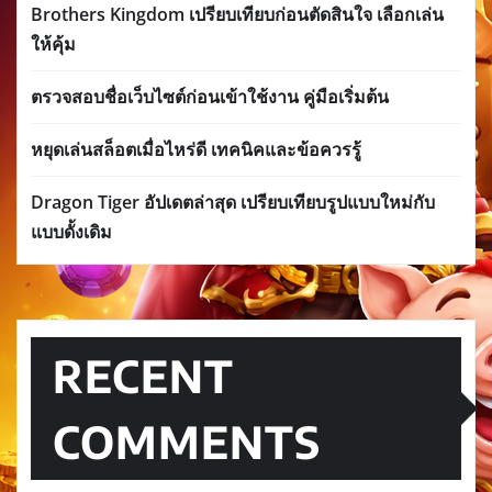
Brothers Kingdom เปรียบเทียบก่อนตัดสินใจ เลือกเล่น
ให้คุ้ม
ตรวจสอบชื่อเว็บไซต์ก่อนเข้าใช้งาน คู่มือเริ่มต้น
หยุดเล่นสล็อตเมื่อไหร่ดี เทคนิคและข้อควรรู้
Dragon Tiger อัปเดตล่าสุด เปรียบเทียบรูปแบบใหม่กับ
แบบดั้งเดิม
RECENT
COMMENTS