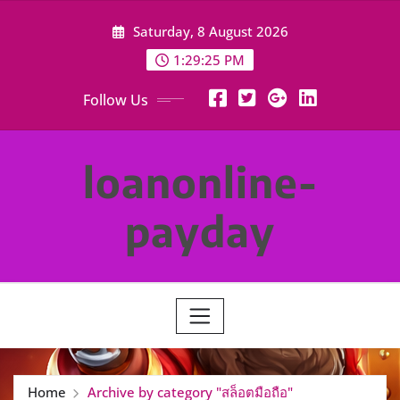
Skip
Saturday, 8 August 2026
to
content
1:29:25 PM
Follow Us
loanonline-
payday
Home
Archive by category "สล็อตมือถือ"