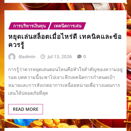
การบริหารเงินทุน
เทคนิคการเล่น
หยุดเล่นสล็อตเมื่อไหร่ดี เทคนิคและข้อ
ควรรู้
@admin
Jul 13, 2026
0
การรู้ว่าควรหยุดเล่นตอนไหนคือหัวใจสำคัญของความอยู่
รอด บทความนี้จะพาไปเจาะลึกเทคนิคการกำหนดเป้า
หมายและการสังเกตอาการเหนื่อยหน่ายเพื่อวางแผนการ
เล่นให้ปลอดภัยที่สุด
READ MORE