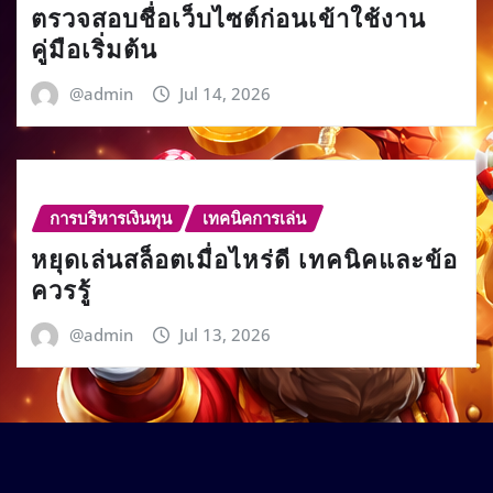
ตรวจสอบชื่อเว็บไซต์ก่อนเข้าใช้งาน
คู่มือเริ่มต้น
@admin
Jul 14, 2026
การบริหารเงินทุน
เทคนิคการเล่น
หยุดเล่นสล็อตเมื่อไหร่ดี เทคนิคและข้อ
ควรรู้
@admin
Jul 13, 2026