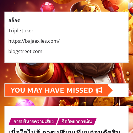
สล็อต
Triple Joker
https://bajaexiles.com/
blogstreet.com
YOU MAY HAVE MISSED
การบริหารความเสี่ยง
จิตวิทยาการเงิน
เมื่อใจไม่สู้ การเปรียบเทียบก่อนตัดสิน