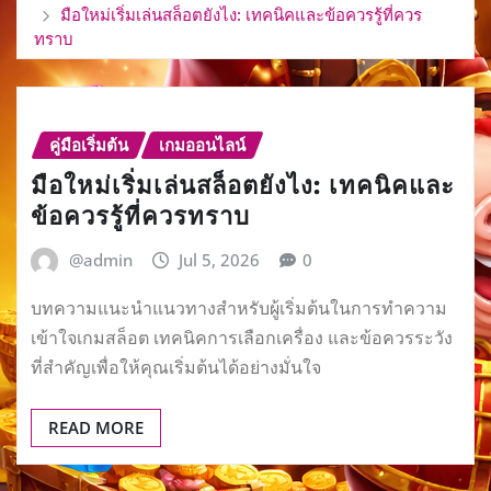
มือใหม่เริ่มเล่นสล็อตยังไง: เทคนิคและข้อควรรู้ที่ควร
ทราบ
คู่มือเริ่มต้น
เกมออนไลน์
มือใหม่เริ่มเล่นสล็อตยังไง: เทคนิคและ
ข้อควรรู้ที่ควรทราบ
@admin
Jul 5, 2026
0
บทความแนะนำแนวทางสำหรับผู้เริ่มต้นในการทำความ
เข้าใจเกมสล็อต เทคนิคการเลือกเครื่อง และข้อควรระวัง
ที่สำคัญเพื่อให้คุณเริ่มต้นได้อย่างมั่นใจ
READ MORE