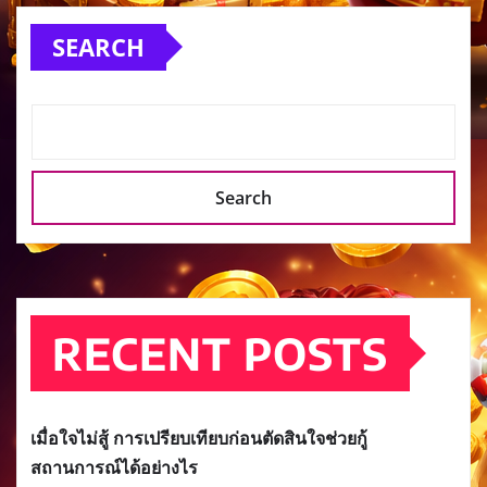
SEARCH
Search
RECENT POSTS
เมื่อใจไม่สู้ การเปรียบเทียบก่อนตัดสินใจช่วยกู้
สถานการณ์ได้อย่างไร