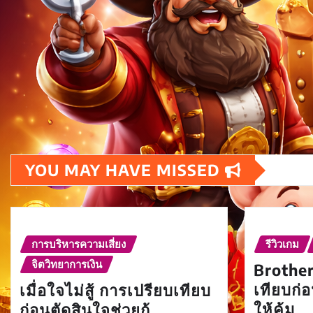
YOU MAY HAVE MISSED
การบริหารความเสี่ยง
รีวิวเกม
จิตวิทยาการเงิน
Brothe
เทียบก่อ
เมื่อใจไม่สู้ การเปรียบเทียบ
ให้คุ้ม
ก่อนตัดสินใจช่วยกู้