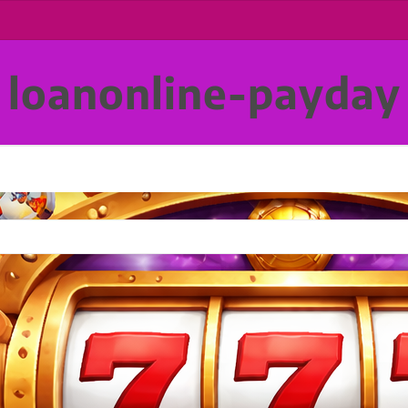
loanonline-payday