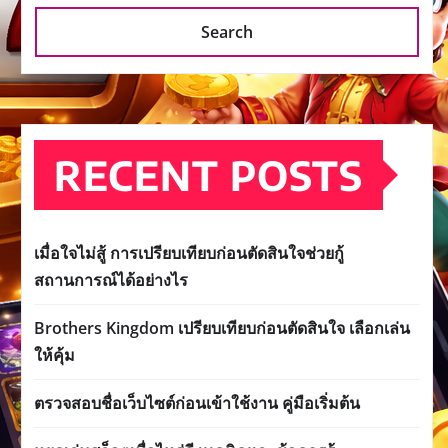
Search
RECENT POSTS
เมื่อใจไม่สู้ การเปรียบเทียบก่อนตัดสินใจช่วยกู้
สถานการณ์ได้อย่างไร
Brothers Kingdom เปรียบเทียบก่อนตัดสินใจ เลือกเล่น
ให้คุ้ม
ตรวจสอบชื่อเว็บไซต์ก่อนเข้าใช้งาน คู่มือเริ่มต้น