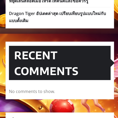
หยุดเล่นสล็อตเมื่อไหร่ดี เทคนิคและข้อควรรู้
Dragon Tiger อัปเดตล่าสุด เปรียบเทียบรูปแบบใหม่กับ
แบบดั้งเดิม
RECENT
COMMENTS
No comments to show.