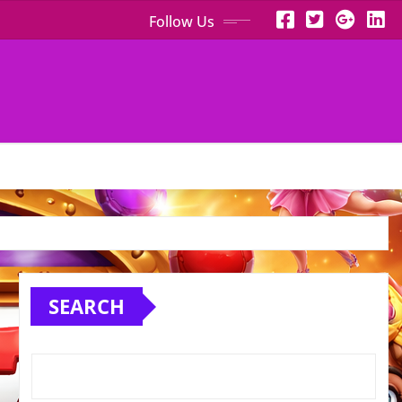
Follow Us
SEARCH