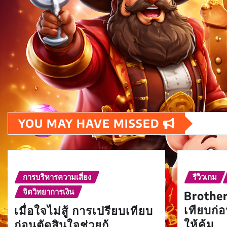
YOU MAY HAVE MISSED
การบริหารความเสี่ยง
รีวิวเกม
จิตวิทยาการเงิน
Brothe
เทียบก่อ
เมื่อใจไม่สู้ การเปรียบเทียบ
ให้คุ้ม
ก่อนตัดสินใจช่วยกู้