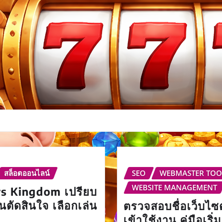
สล็อตออนไลน์
SEO
WEBMASTER TOO
WEBSITE MANAGEMENT
rs Kingdom เปรียบ
นตัดสินใจ เลือกเล่น
ตรวจสอบชื่อเว็บไซต
เข้าใช้งาน คู่มือเริ่