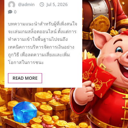
@admin
Jul 5, 2026
0
บทความแนะนำสำหรับผู้ที่เพิ่งสนใจ
จะเล่นเกมสล็อตออนไลน์ ตั้งแต่การ
ทำความเข้าใจพื้นฐานไปจนถึง
เทคนิคการบริหารจัดการเงินอย่าง
ถูกวิธี เพื่อลดความเสี่ยงและเพิ่ม
โอกาสในการชนะ
READ MORE