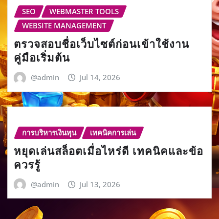
SEO
WEBMASTER TOOLS
WEBSITE MANAGEMENT
ตรวจสอบชื่อเว็บไซต์ก่อนเข้าใช้งาน
คู่มือเริ่มต้น
@admin
Jul 14, 2026
การบริหารเงินทุน
เทคนิคการเล่น
หยุดเล่นสล็อตเมื่อไหร่ดี เทคนิคและข้อ
ควรรู้
@admin
Jul 13, 2026