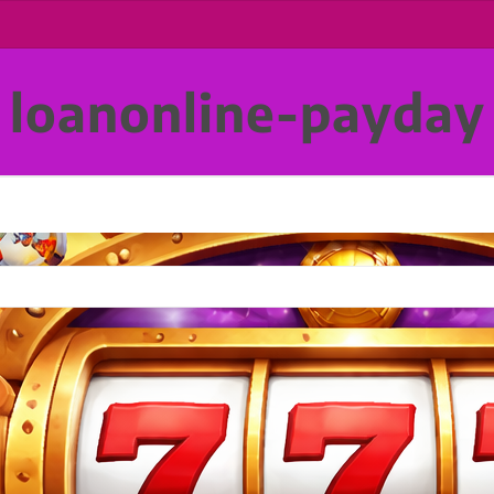
loanonline-payday