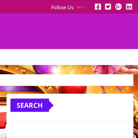
Follow Us
SEARCH