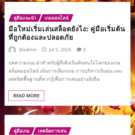
คู่มือแนะนำ
เกมออนไลน์
มือใหม่เริ่มเล่นสล็อตยังไง: คู่มือเริ่มต้น
ที่ถูกต้องและปลอดภัย
@admin
Jul 5, 2026
0
บทความแนะนำสำหรับผู้ที่เพิ่งเริ่มต้นสนใจโลกของเกม
สล็อตออนไลน์ เน้นการเลือกเกม การบริหารเงินทุน และ
เทคนิคพื้นฐานที่ควรรู้เพื่อการเล่นอย่างยั่งยืน
READ MORE
คู่มือเกม
เทคนิคการเล่น