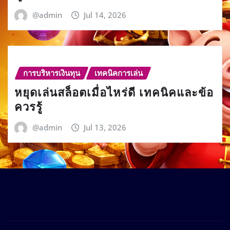
@admin
Jul 14, 2026
การบริหารเงินทุน
เทคนิคการเล่น
หยุดเล่นสล็อตเมื่อไหร่ดี เทคนิคและข้อ
ควรรู้
@admin
Jul 13, 2026