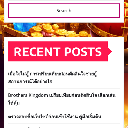
Search
RECENT POSTS
เมื่อใจไม่สู้ การเปรียบเทียบก่อนตัดสินใจช่วยกู้
สถานการณ์ได้อย่างไร
Brothers Kingdom เปรียบเทียบก่อนตัดสินใจ เลือกเล่น
ให้คุ้ม
ตรวจสอบชื่อเว็บไซต์ก่อนเข้าใช้งาน คู่มือเริ่มต้น