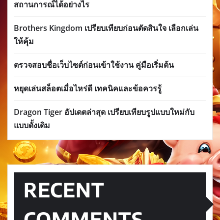
สถานการณ์ได้อย่างไร
Brothers Kingdom เปรียบเทียบก่อนตัดสินใจ เลือกเล่น
ให้คุ้ม
ตรวจสอบชื่อเว็บไซต์ก่อนเข้าใช้งาน คู่มือเริ่มต้น
หยุดเล่นสล็อตเมื่อไหร่ดี เทคนิคและข้อควรรู้
Dragon Tiger อัปเดตล่าสุด เปรียบเทียบรูปแบบใหม่กับ
แบบดั้งเดิม
RECENT
COMMENTS