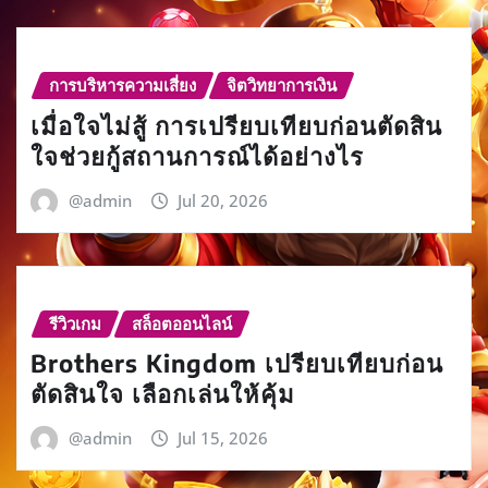
การบริหารความเสี่ยง
จิตวิทยาการเงิน
เมื่อใจไม่สู้ การเปรียบเทียบก่อนตัดสิน
ใจช่วยกู้สถานการณ์ได้อย่างไร
@admin
Jul 20, 2026
รีวิวเกม
สล็อตออนไลน์
Brothers Kingdom เปรียบเทียบก่อน
ตัดสินใจ เลือกเล่นให้คุ้ม
@admin
Jul 15, 2026