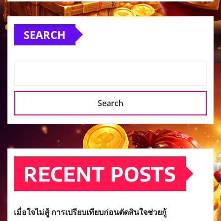
SEARCH
Search
RECENT POSTS
เมื่อใจไม่สู้ การเปรียบเทียบก่อนตัดสินใจช่วยกู้