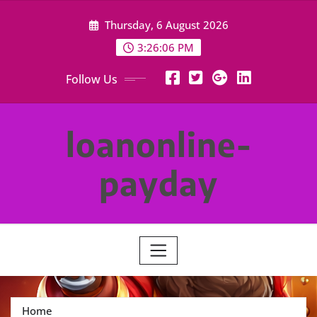
Skip
Thursday, 6 August 2026
to
content
3:26:06 PM
Follow Us
loanonline-
payday
Home