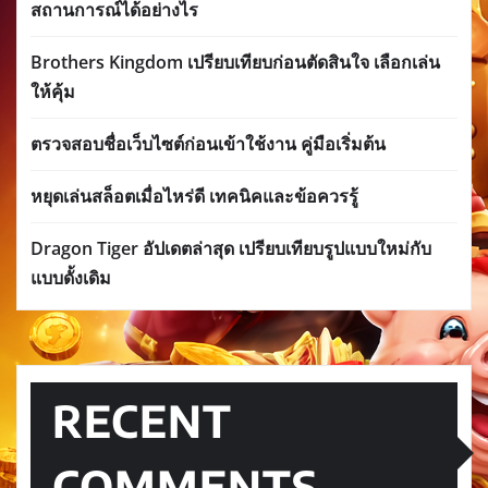
สถานการณ์ได้อย่างไร
Brothers Kingdom เปรียบเทียบก่อนตัดสินใจ เลือกเล่น
ให้คุ้ม
ตรวจสอบชื่อเว็บไซต์ก่อนเข้าใช้งาน คู่มือเริ่มต้น
หยุดเล่นสล็อตเมื่อไหร่ดี เทคนิคและข้อควรรู้
Dragon Tiger อัปเดตล่าสุด เปรียบเทียบรูปแบบใหม่กับ
แบบดั้งเดิม
RECENT
COMMENTS