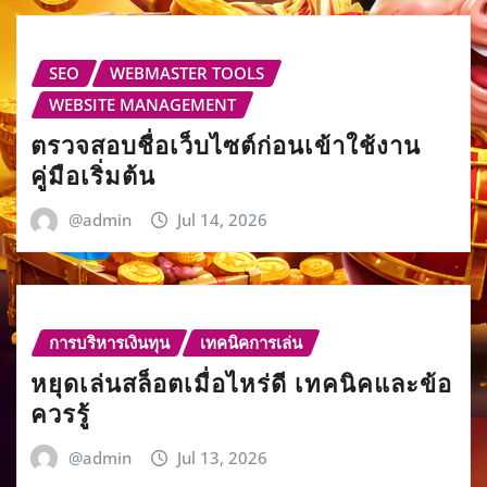
SEO
WEBMASTER TOOLS
WEBSITE MANAGEMENT
ตรวจสอบชื่อเว็บไซต์ก่อนเข้าใช้งาน
คู่มือเริ่มต้น
@admin
Jul 14, 2026
การบริหารเงินทุน
เทคนิคการเล่น
หยุดเล่นสล็อตเมื่อไหร่ดี เทคนิคและข้อ
ควรรู้
@admin
Jul 13, 2026